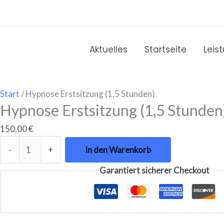
Zum
Hypnose
Inhalt
Erstsitzung
springen
(1,5
Stunden)
Aktuelles
Startseite
Leis
Menge
Start
/ Hypnose Erstsitzung (1,5 Stunden)
Hypnose Erstsitzung (1,5 Stunden
150,00
€
-
+
In den Warenkorb
Garantiert sicherer Checkout