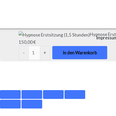
Hypnose
Hypnose Erst
Impressu
Erstsitzung
150,00
€
(1,5
-
+
In den Warenkorb
Stunden)
Menge